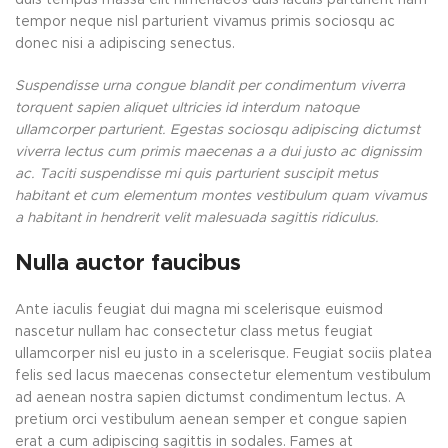
duis tempus massa elit himenaeos duis iaculis parturient nam
tempor neque nisl parturient vivamus primis sociosqu ac
donec nisi a adipiscing senectus.
Suspendisse urna congue blandit per condimentum viverra
torquent sapien aliquet ultricies id interdum natoque
ullamcorper parturient. Egestas sociosqu adipiscing dictumst
viverra lectus cum primis maecenas a a dui justo ac dignissim
ac. Taciti suspendisse mi quis parturient suscipit metus
habitant et cum elementum montes vestibulum quam vivamus
a habitant in hendrerit velit malesuada sagittis ridiculus.
Nulla auctor faucibus
Ante iaculis feugiat dui magna mi scelerisque euismod
nascetur nullam hac consectetur class metus feugiat
ullamcorper nisl eu justo in a scelerisque. Feugiat sociis platea
felis sed lacus maecenas consectetur elementum vestibulum
ad aenean nostra sapien dictumst condimentum lectus. A
pretium orci vestibulum aenean semper et congue sapien
erat a cum adipiscing sagittis in sodales. Fames at