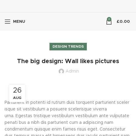
0
MENU
£
0.00
DESIGN TRENDS
The big design: Wall likes pictures
Admin
26
AUG
Parturient in potenti id rutrum duis torquent parturient sceler
isque sit vestibulum a posuere scelerisque viverra
urna. Egestas tristique vestibulum vestibulum ante vulputate
penati bus a nibh dis parturient cum a adipiscing nam
condimentum quisque enim fames risus eget. Consectetur